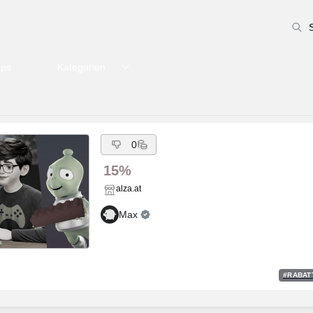
pps
Kategorien
0
15%
alza.at
Max
#
RABAT