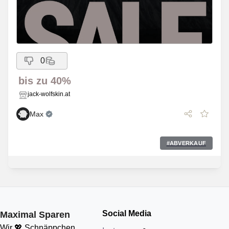
0
bis zu 40%
jack-wolfskin.at
Max
#
ABVERKAUF
Social Media
Maximal Sparen
Wir 💖 Schnäppchen