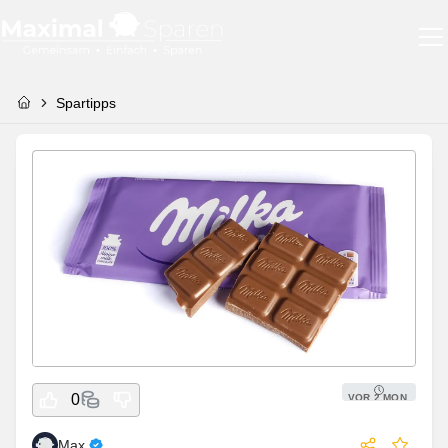
Spartipps
0
VOR
2 MON.
Max