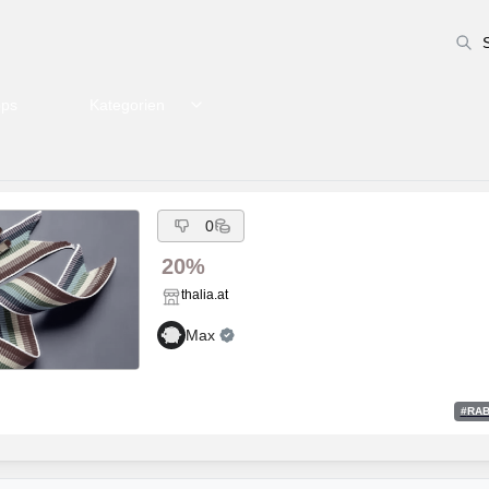
pps
Kategorien
0
20%
thalia.at
Max
#
RA