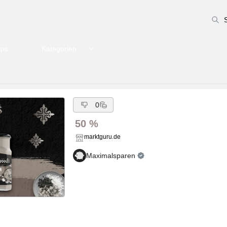
pps
Kategorien
0
50 %
marktguru.de
Maximalsparen