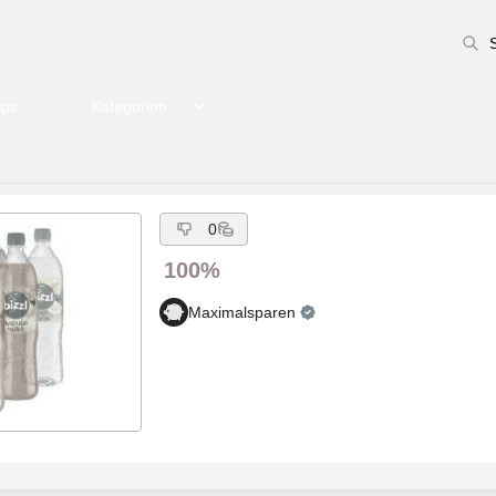
pps
Kategorien
0
100%
Maximalsparen