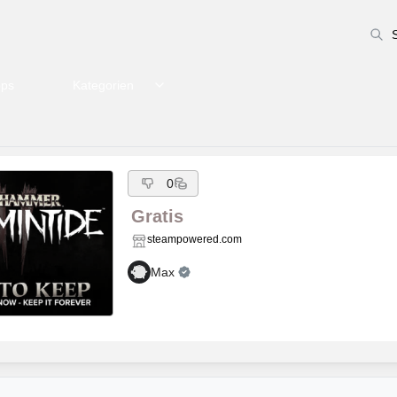
pps
Kategorien
0
Gratis
steampowered.com
Max