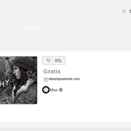
pps
Kategorien
0
Gratis
steampowered.com
Max