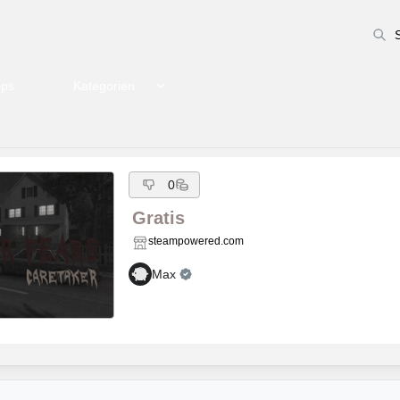
pps
Kategorien
0
Gratis
steampowered.com
Max