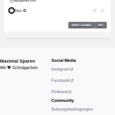
epicgames.com
Max
#
EPIC GAMES
#
PC
Social Media
Maximal Sparen
Wir 💖 Schnäppchen
Instagram
Facebook
Pinterest
Community
Nutzungsbedingungen