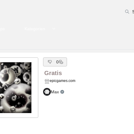
pps
Kategorien
0
Gratis
epicgames.com
Max