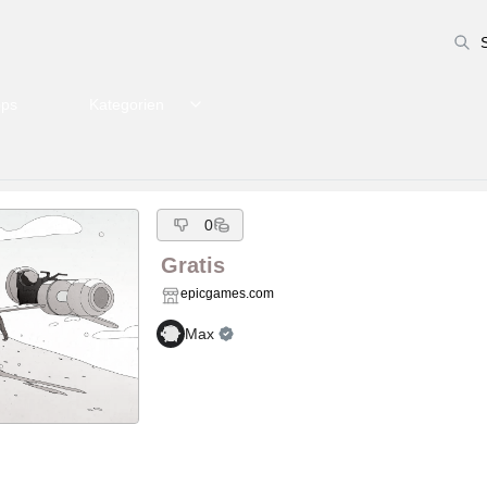
pps
Kategorien
0
Gratis
epicgames.com
Max